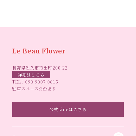
ハーバリウ
スマスリース
センスがない？
トゥナイト
ム
ハーバリウム オンラインレッスン
ハーバリウ
ハーバ
ムフリーレッスン
ハーバリウムボールペン
リウムレッスン
ハーバリウムワークショップ
ハーバリ
Le Beau Flower
ハーバリウム教室
ビーグラ
ウム作りのヒント
長野県佐久市取出町200-22
スハート
ラボーフラワー
ベッドサイドライト
ラボーフラワーオ
詳細はこちら
TEL：
090-9007-0615
佐久市イベント
リジナルデザイン
仏花ハーバリウム
駐車スペース:3台あり
大人の習い事
大人の趣
佐久市ハーバリウム教室
夏休み工作
手作
味
手作りキャンドル
公式Lineはこちら
手作りクリスマスリース
手作りコサージュ
長
りハーバリウム
手作りプレゼント
手作りリース
野県佐久市
長野県東信地域のイベント
長野県立武