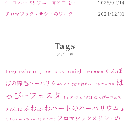
GIFTハーバリウム 青と白【佐久市 ハーバリウム ギフト】
2025/02/14
アロマワックスサシェのワークショップinPOLA中込原店ご報告【佐久市 キャンドル サシェ】
2024/12/31
Tags
タグ一覧
たんぽ
Begrassheart
tonight
JHA新レッスン
お正月飾り
は
ぽの綿毛ハーバリウム
たんぽぽの綿毛ハーバリウム作り
っぴーフェスタ
はっぴーフェス
はっぴーフェスタ11
ふわふわハートのハーバリウム
タVol.12
ふ
アロマワックスサシェの
わふわハートのハーバリウム作り
ワークショップ
クリ
キャンドル作り
ウクライナへの寄付