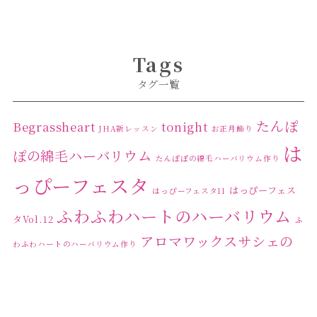
Tags
タグ一覧
たんぽ
Begrassheart
tonight
JHA新レッスン
お正月飾り
は
ぽの綿毛ハーバリウム
たんぽぽの綿毛ハーバリウム作り
っぴーフェスタ
はっぴーフェス
はっぴーフェスタ11
ふわふわハートのハーバリウム
タVol.12
ふ
アロマワックスサシェの
わふわハートのハーバリウム作り
ワークショップ
クリ
キャンドル作り
ウクライナへの寄付
ハーバリウ
スマスリース
センスがない？
トゥナイト
ム
ハーバリウム オンラインレッスン