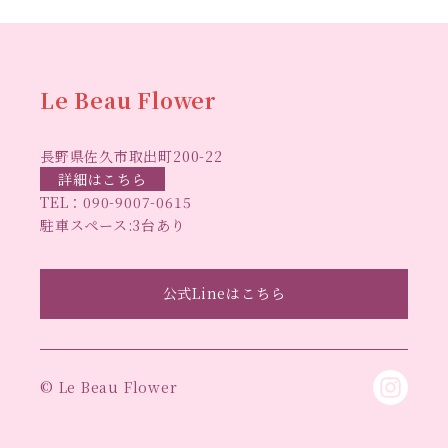
ハーバリウ
ハーバ
ムフリーレッスン
ハーバリウムボールペン
リウムレッスン
ハーバリウムワークショップ
ハーバリ
Le Beau Flower
ハーバリウム教室
ビーグラ
ウム作りのヒント
長野県佐久市取出町200-22
スハート
ラボーフラワー
ベッドサイドライト
ラボーフラワーオ
詳細はこちら
TEL：
090-9007-0615
佐久市イベント
リジナルデザイン
仏花ハーバリウム
駐車スペース:3台あり
大人の習い事
大人の趣
佐久市ハーバリウム教室
夏休み工作
手作
味
手作りキャンドル
公式Lineはこちら
手作りクリスマスリース
手作りコサージュ
長
りハーバリウム
手作りプレゼント
手作りリース
野県佐久市
長野県東信地域のイベント
長野県立武
© Le Beau Flower
長野県立武道館イベント
道館