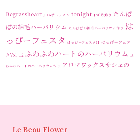
たんぽ
Begrassheart
tonight
JHA新レッスン
お正月飾り
は
ぽの綿毛ハーバリウム
たんぽぽの綿毛ハーバリウム作り
っぴーフェスタ
はっぴーフェス
はっぴーフェスタ11
ふわふわハートのハーバリウム
タVol.12
ふ
アロマワックスサシェの
わふわハートのハーバリウム作り
ワークショップ
クリ
キャンドル作り
ウクライナへの寄付
ハーバリウ
スマスリース
センスがない？
トゥナイト
ム
ハーバリウム オンラインレッスン
ハーバリウ
ハーバ
ムフリーレッスン
ハーバリウムボールペン
リウムレッスン
ハーバリウムワークショップ
ハーバリ
Le Beau Flower
ハーバリウム教室
ビーグラ