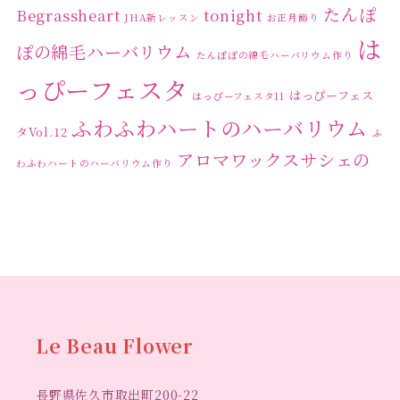
たんぽ
Begrassheart
tonight
JHA新レッスン
お正月飾り
は
ぽの綿毛ハーバリウム
たんぽぽの綿毛ハーバリウム作り
っぴーフェスタ
はっぴーフェス
はっぴーフェスタ11
ふわふわハートのハーバリウム
タVol.12
ふ
アロマワックスサシェの
わふわハートのハーバリウム作り
ワークショップ
クリ
キャンドル作り
ウクライナへの寄付
ハーバリウ
スマスリース
センスがない？
トゥナイト
ム
ハーバリウム オンラインレッスン
ハーバリウ
ハーバ
ムフリーレッスン
ハーバリウムボールペン
リウムレッスン
ハーバリウムワークショップ
ハーバリ
Le Beau Flower
ハーバリウム教室
ビーグラ
ウム作りのヒント
長野県佐久市取出町200-22