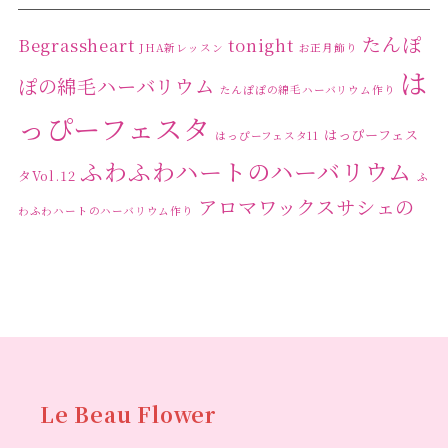
たんぽ
Begrassheart
tonight
JHA新レッスン
お正月飾り
は
ぽの綿毛ハーバリウム
たんぽぽの綿毛ハーバリウム作り
っぴーフェスタ
はっぴーフェス
はっぴーフェスタ11
ふわふわハートのハーバリウム
タVol.12
ふ
アロマワックスサシェの
わふわハートのハーバリウム作り
ワークショップ
クリ
キャンドル作り
ウクライナへの寄付
ハーバリウ
スマスリース
センスがない？
トゥナイト
ム
ハーバリウム オンラインレッスン
ハーバリウ
ハーバ
ムフリーレッスン
ハーバリウムボールペン
リウムレッスン
ハーバリウムワークショップ
ハーバリ
Le Beau Flower
ハーバリウム教室
ビーグラ