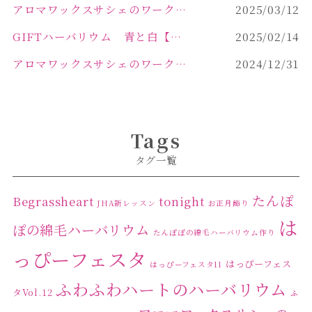
アロマワックスサシェのワークショップinPOLA中込原店 VOL.2
2025/03/12
GIFTハーバリウム 青と白【佐久市 ハーバリウム ギフト】
2025/02/14
アロマワックスサシェのワークショップinPOLA中込原店ご報告【佐久市 キャンドル サシェ】
2024/12/31
Tags
タグ一覧
たんぽ
Begrassheart
tonight
JHA新レッスン
お正月飾り
は
ぽの綿毛ハーバリウム
たんぽぽの綿毛ハーバリウム作り
っぴーフェスタ
はっぴーフェス
はっぴーフェスタ11
ふわふわハートのハーバリウム
タVol.12
ふ