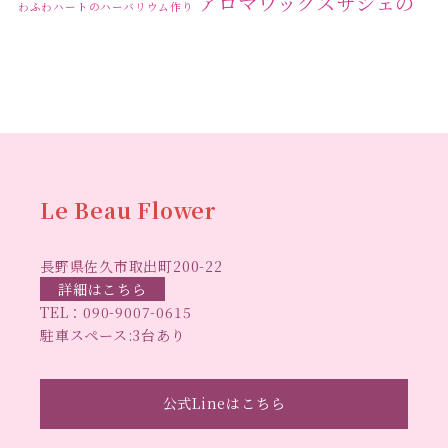
アロマワックスサシェの
わふわハートのハーバリウム作り
ワークショップ
クリ
キャンドル作り
ウクライナへの寄付
ハーバリウ
スマスリース
センスがない？
トゥナイト
ム
ハーバリウム オンラインレッスン
ハーバリウ
ハーバ
ムフリーレッスン
ハーバリウムボールペン
リウムレッスン
ハーバリウムワークショップ
ハーバリ
Le Beau Flower
ハーバリウム教室
ビーグラ
ウム作りのヒント
長野県佐久市取出町200-22
スハート
ラボーフラワー
ベッドサイドライト
ラボーフラワーオ
詳細はこちら
TEL：
090-9007-0615
佐久市イベント
リジナルデザイン
仏花ハーバリウム
駐車スペース:3台あり
大人の習い事
大人の趣
佐久市ハーバリウム教室
夏休み工作
手作
味
手作りキャンドル
公式Lineはこちら
手作りクリスマスリース
手作りコサージュ
長
りハーバリウム
手作りプレゼント
手作りリース