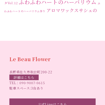
ふわふわハートのハーバリウム
タVol.12
ふ
アロマワックスサシェの
わふわハートのハーバリウム作り
ワークショップ
クリ
キャンドル作り
ウクライナへの寄付
ハーバリウ
スマスリース
センスがない？
トゥナイト
ム
ハーバリウム オンラインレッスン
ハーバリウ
ハーバ
ムフリーレッスン
ハーバリウムボールペン
リウムレッスン
ハーバリウムワークショップ
ハーバリ
Le Beau Flower
ハーバリウム教室
ビーグラ
ウム作りのヒント
長野県佐久市取出町200-22
スハート
ラボーフラワー
ベッドサイドライト
ラボーフラワーオ
詳細はこちら
TEL：
090-9007-0615
佐久市イベント
リジナルデザイン
仏花ハーバリウム
駐車スペース:3台あり
大人の習い事
大人の趣
佐久市ハーバリウム教室
夏休み工作
手作
味
手作りキャンドル
公式Lineはこちら
手作りクリスマスリース
手作りコサージュ