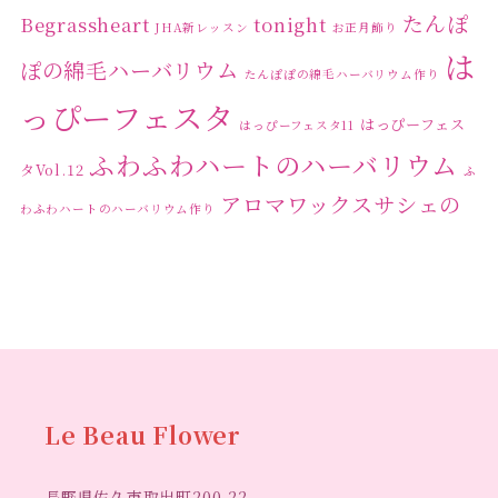
たんぽ
Begrassheart
tonight
JHA新レッスン
お正月飾り
は
ぽの綿毛ハーバリウム
たんぽぽの綿毛ハーバリウム作り
っぴーフェスタ
はっぴーフェス
はっぴーフェスタ11
ふわふわハートのハーバリウム
タVol.12
ふ
アロマワックスサシェの
わふわハートのハーバリウム作り
ワークショップ
クリ
キャンドル作り
ウクライナへの寄付
ハーバリウ
スマスリース
センスがない？
トゥナイト
ム
ハーバリウム オンラインレッスン
ハーバリウ
ハーバ
ムフリーレッスン
ハーバリウムボールペン
リウムレッスン
ハーバリウムワークショップ
ハーバリ
Le Beau Flower
ハーバリウム教室
ビーグラ
ウム作りのヒント
長野県佐久市取出町200-22