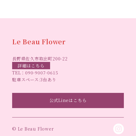
センスがない？
トゥナイト
ム
ハーバリウム オンラインレッスン
ハーバリウ
ハーバ
ムフリーレッスン
ハーバリウムボールペン
リウムレッスン
ハーバリウムワークショップ
ハーバリ
Le Beau Flower
ハーバリウム教室
ビーグラ
ウム作りのヒント
長野県佐久市取出町200-22
スハート
ラボーフラワー
ベッドサイドライト
ラボーフラワーオ
詳細はこちら
TEL：
090-9007-0615
佐久市イベント
リジナルデザイン
仏花ハーバリウム
駐車スペース:3台あり
大人の習い事
大人の趣
佐久市ハーバリウム教室
夏休み工作
手作
味
手作りキャンドル
公式Lineはこちら
手作りクリスマスリース
手作りコサージュ
長
りハーバリウム
手作りプレゼント
手作りリース
野県佐久市
長野県東信地域のイベント
長野県立武
© Le Beau Flower
長野県立武道館イベント