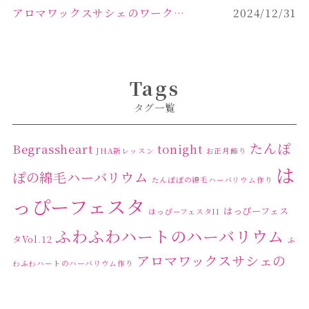
アロマワックスサシェのワークショップinPOLA中込原店ご報告【佐久市 キャンドル サシェ】
2024/12/31
Tags
タグ一覧
たんぽ
Begrassheart
tonight
JHA新レッスン
お正月飾り
は
ぽの綿毛ハーバリウム
たんぽぽの綿毛ハーバリウム作り
っぴーフェスタ
はっぴーフェス
はっぴーフェスタ11
ふわふわハートのハーバリウム
タVol.12
ふ
アロマワックスサシェの
わふわハートのハーバリウム作り
ワークショップ
クリ
キャンドル作り
ウクライナへの寄付
ハーバリウ
スマスリース