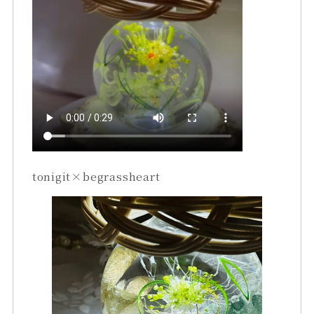
tonigit×begrassheart