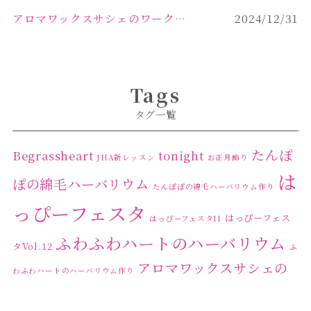
アロマワックスサシェのワークショップinPOLA中込原店ご報告【佐久市 キャンドル サシェ】
2024/12/31
Tags
タグ一覧
たんぽ
Begrassheart
tonight
JHA新レッスン
お正月飾り
は
ぽの綿毛ハーバリウム
たんぽぽの綿毛ハーバリウム作り
っぴーフェスタ
はっぴーフェス
はっぴーフェスタ11
ふわふわハートのハーバリウム
タVol.12
ふ
アロマワックスサシェの
わふわハートのハーバリウム作り
ワークショップ
クリ
キャンドル作り
ウクライナへの寄付