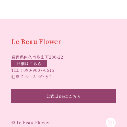
ハーバリウ
スマスリース
センスがない？
トゥナイト
ム
ハーバリウム オンラインレッスン
ハーバリウ
ハーバ
ムフリーレッスン
ハーバリウムボールペン
リウムレッスン
ハーバリウムワークショップ
ハーバリ
Le Beau Flower
ハーバリウム教室
ビーグラ
ウム作りのヒント
長野県佐久市取出町200-22
スハート
ラボーフラワー
ベッドサイドライト
ラボーフラワーオ
詳細はこちら
TEL：
090-9007-0615
佐久市イベント
リジナルデザイン
仏花ハーバリウム
駐車スペース:3台あり
大人の習い事
大人の趣
佐久市ハーバリウム教室
夏休み工作
手作
味
手作りキャンドル
公式Lineはこちら
手作りクリスマスリース
手作りコサージュ
長
りハーバリウム
手作りプレゼント
手作りリース
野県佐久市
長野県東信地域のイベント
長野県立武
© Le Beau Flower