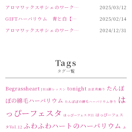
アロマワックスサシェのワークショップinPOLA中込原店 VOL.2
2025/03/12
GIFTハーバリウム 青と白【佐久市 ハーバリウム ギフト】
2025/02/14
アロマワックスサシェのワークショップinPOLA中込原店ご報告【佐久市 キャンドル サシェ】
2024/12/31
Tags
タグ一覧
たんぽ
Begrassheart
tonight
JHA新レッスン
お正月飾り
は
ぽの綿毛ハーバリウム
たんぽぽの綿毛ハーバリウム作り
っぴーフェスタ
はっぴーフェス
はっぴーフェスタ11
ふわふわハートのハーバリウム
タVol.12
ふ