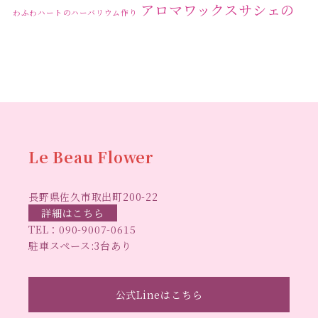
アロマワックスサシェの
わふわハートのハーバリウム作り
ワークショップ
クリ
キャンドル作り
ウクライナへの寄付
ハーバリウ
スマスリース
センスがない？
トゥナイト
ム
ハーバリウム オンラインレッスン
ハーバリウ
ハーバ
ムフリーレッスン
ハーバリウムボールペン
リウムレッスン
ハーバリウムワークショップ
ハーバリ
Le Beau Flower
ハーバリウム教室
ビーグラ
ウム作りのヒント
長野県佐久市取出町200-22
スハート
ラボーフラワー
ベッドサイドライト
ラボーフラワーオ
詳細はこちら
TEL：
090-9007-0615
佐久市イベント
リジナルデザイン
仏花ハーバリウム
駐車スペース:3台あり
大人の習い事
大人の趣
佐久市ハーバリウム教室
夏休み工作
手作
味
手作りキャンドル
公式Lineはこちら
手作りクリスマスリース
手作りコサージュ
長
りハーバリウム
手作りプレゼント