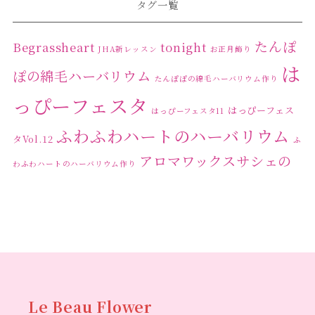
タグ一覧
たんぽ
Begrassheart
tonight
JHA新レッスン
お正月飾り
は
ぽの綿毛ハーバリウム
たんぽぽの綿毛ハーバリウム作り
っぴーフェスタ
はっぴーフェス
はっぴーフェスタ11
ふわふわハートのハーバリウム
タVol.12
ふ
アロマワックスサシェの
わふわハートのハーバリウム作り
ワークショップ
クリ
キャンドル作り
ウクライナへの寄付
ハーバリウ
スマスリース
センスがない？
トゥナイト
ム
ハーバリウム オンラインレッスン
ハーバリウ
ハーバ
ムフリーレッスン
ハーバリウムボールペン
リウムレッスン
ハーバリウムワークショップ
ハーバリ
Le Beau Flower