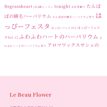
たんぽ
Begrassheart
tonight
JHA新レッスン
お正月飾り
は
ぽの綿毛ハーバリウム
たんぽぽの綿毛ハーバリウム作り
っぴーフェスタ
はっぴーフェス
はっぴーフェスタ11
ふわふわハートのハーバリウム
タVol.12
ふ
アロマワックスサシェの
わふわハートのハーバリウム作り
ワークショップ
クリ
キャンドル作り
ウクライナへの寄付
ハーバリウ
スマスリース
センスがない？
トゥナイト
ム
ハーバリウム オンラインレッスン
ハーバリウ
ハーバ
ムフリーレッスン
ハーバリウムボールペン
リウムレッスン
ハーバリウムワークショップ
ハーバリ
Le Beau Flower
ハーバリウム教室
ビーグラ
ウム作りのヒント