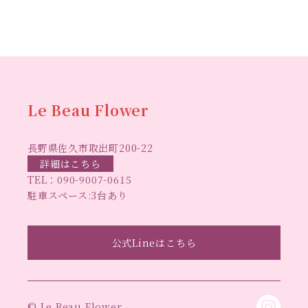
ハーバリウ
スマスリース
センスがない？
トゥナイト
ム
ハーバリウム オンラインレッスン
ハーバリウ
ハーバ
ムフリーレッスン
ハーバリウムボールペン
リウムレッスン
ハーバリウムワークショップ
ハーバリ
Le Beau Flower
ハーバリウム教室
ビーグラ
ウム作りのヒント
長野県佐久市取出町200-22
スハート
ラボーフラワー
ベッドサイドライト
ラボーフラワーオ
詳細はこちら
TEL：
090-9007-0615
佐久市イベント
リジナルデザイン
仏花ハーバリウム
駐車スペース:3台あり
大人の習い事
大人の趣
佐久市ハーバリウム教室
夏休み工作
手作
味
手作りキャンドル
公式Lineはこちら
手作りクリスマスリース
手作りコサージュ
長
りハーバリウム
手作りプレゼント
手作りリース
野県佐久市
長野県東信地域のイベント
長野県立武
© Le Beau Flower