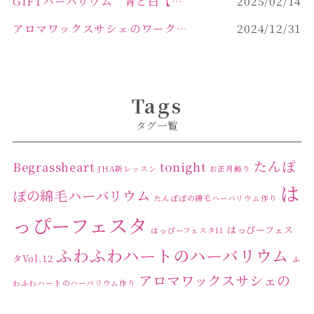
GIFTハーバリウム 青と白【佐久市 ハーバリウム ギフト】
2025/02/14
アロマワックスサシェのワークショップinPOLA中込原店ご報告【佐久市 キャンドル サシェ】
2024/12/31
Tags
タグ一覧
たんぽ
Begrassheart
tonight
JHA新レッスン
お正月飾り
は
ぽの綿毛ハーバリウム
たんぽぽの綿毛ハーバリウム作り
っぴーフェスタ
はっぴーフェス
はっぴーフェスタ11
ふわふわハートのハーバリウム
タVol.12
ふ
アロマワックスサシェの
わふわハートのハーバリウム作り
ワークショップ
クリ
キャンドル作り
ウクライナへの寄付