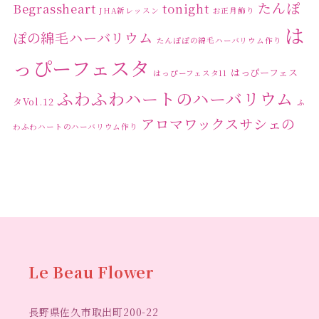
たんぽ
Begrassheart
tonight
JHA新レッスン
お正月飾り
は
ぽの綿毛ハーバリウム
たんぽぽの綿毛ハーバリウム作り
っぴーフェスタ
はっぴーフェス
はっぴーフェスタ11
ふわふわハートのハーバリウム
タVol.12
ふ
アロマワックスサシェの
わふわハートのハーバリウム作り
ワークショップ
クリ
キャンドル作り
ウクライナへの寄付
ハーバリウ
スマスリース
センスがない？
トゥナイト
ム
ハーバリウム オンラインレッスン
ハーバリウ
ハーバ
ムフリーレッスン
ハーバリウムボールペン
リウムレッスン
ハーバリウムワークショップ
ハーバリ
Le Beau Flower
ハーバリウム教室
ビーグラ
ウム作りのヒント
長野県佐久市取出町200-22