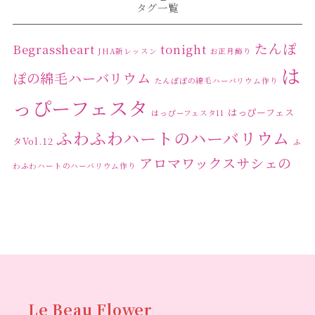
タグ一覧
たんぽ
Begrassheart
tonight
JHA新レッスン
お正月飾り
は
ぽの綿毛ハーバリウム
たんぽぽの綿毛ハーバリウム作り
っぴーフェスタ
はっぴーフェス
はっぴーフェスタ11
ふわふわハートのハーバリウム
タVol.12
ふ
アロマワックスサシェの
わふわハートのハーバリウム作り
ワークショップ
クリ
キャンドル作り
ウクライナへの寄付
ハーバリウ
スマスリース
センスがない？
トゥナイト
ム
ハーバリウム オンラインレッスン
ハーバリウ
ハーバ
ムフリーレッスン
ハーバリウムボールペン
リウムレッスン
ハーバリウムワークショップ
ハーバリ
Le Beau Flower