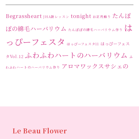
たんぽ
Begrassheart
tonight
JHA新レッスン
お正月飾り
は
ぽの綿毛ハーバリウム
たんぽぽの綿毛ハーバリウム作り
っぴーフェスタ
はっぴーフェス
はっぴーフェスタ11
ふわふわハートのハーバリウム
タVol.12
ふ
アロマワックスサシェの
わふわハートのハーバリウム作り
ワークショップ
クリ
キャンドル作り
ウクライナへの寄付
ハーバリウ
スマスリース
センスがない？
トゥナイト
ム
ハーバリウム オンラインレッスン
ハーバリウ
ハーバ
ムフリーレッスン
ハーバリウムボールペン
リウムレッスン
ハーバリウムワークショップ
ハーバリ
Le Beau Flower