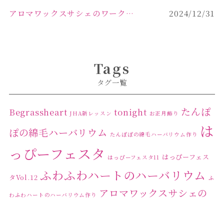
アロマワックスサシェのワークショップinPOLA中込原店ご報告【佐久市 キャンドル サシェ】
2024/12/31
Tags
タグ一覧
たんぽ
Begrassheart
tonight
JHA新レッスン
お正月飾り
は
ぽの綿毛ハーバリウム
たんぽぽの綿毛ハーバリウム作り
っぴーフェスタ
はっぴーフェス
はっぴーフェスタ11
ふわふわハートのハーバリウム
タVol.12
ふ
アロマワックスサシェの
わふわハートのハーバリウム作り
ワークショップ
クリ
キャンドル作り
ウクライナへの寄付