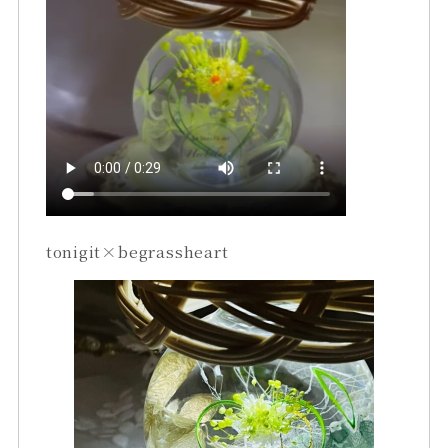
tonigit×begrassheart