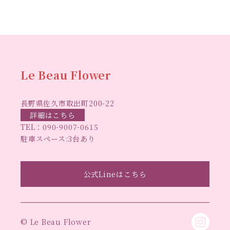
ハーバリウ
スマスリース
センスがない？
トゥナイト
ム
ハーバリウム オンラインレッスン
ハーバリウ
ハーバ
ムフリーレッスン
ハーバリウムボールペン
リウムレッスン
ハーバリウムワークショップ
ハーバリ
Le Beau Flower
ハーバリウム教室
ビーグラ
ウム作りのヒント
長野県佐久市取出町200-22
スハート
ラボーフラワー
ベッドサイドライト
ラボーフラワーオ
詳細はこちら
TEL：
090-9007-0615
佐久市イベント
リジナルデザイン
仏花ハーバリウム
駐車スペース:3台あり
大人の習い事
大人の趣
佐久市ハーバリウム教室
夏休み工作
手作
味
手作りキャンドル
公式Lineはこちら
手作りクリスマスリース
手作りコサージュ
長
りハーバリウム
手作りプレゼント
手作りリース
野県佐久市
長野県東信地域のイベント
長野県立武
© Le Beau Flower