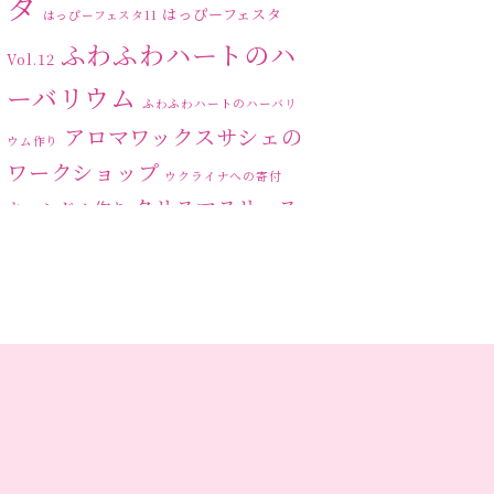
タ
はっぴーフェスタ
はっぴーフェスタ11
ふわふわハートのハ
Vol.12
ーバリウム
ふわふわハートのハーバリ
アロマワックスサシェの
ウム作り
ワークショップ
ウクライナへの寄付
クリスマスリース
キャンドル作り
ハーバリ
センスがない？
トゥナイト
ウム
ハーバリウム オンライン
レッスン
ハーバリウムフリーレ
ハ
ッスン
ハーバリウムボールペン
ーバリウムレッスン
ハ
ーバリウムワークショップ
ハーバリウム作りのヒ