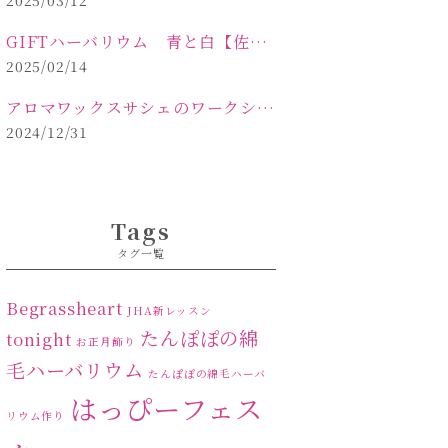
2025/03/12
GIFTハーバリウム 青と白【佐久市 ハーバリウム ギフト】
2025/02/14
アロマワックスサシェのワークショップinPOLA中込原店ご報告【佐久市 キャンドル サシェ】
2024/12/31
Tags
タグ一覧
Begrassheart
JHA新レッスン
たんぽぽの綿
tonight
お正月飾り
毛ハーバリウム
たんぽぽの綿毛ハーバ
はっぴーフェス
リウム作り