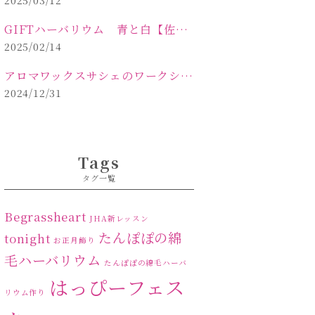
2025/03/12
GIFTハーバリウム 青と白【佐久市 ハーバリウム ギフト】
2025/02/14
アロマワックスサシェのワークショップinPOLA中込原店ご報告【佐久市 キャンドル サシェ】
2024/12/31
Tags
タグ一覧
Begrassheart
JHA新レッスン
たんぽぽの綿
tonight
お正月飾り
毛ハーバリウム
たんぽぽの綿毛ハーバ
はっぴーフェス
リウム作り