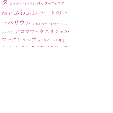
タ
はっぴーフェスタ
はっぴーフェスタ11
ふわふわハートのハ
Vol.12
ーバリウム
ふわふわハートのハーバリ
アロマワックスサシェの
ウム作り
ワークショップ
ウクライナへの寄付
クリスマスリース
キャンドル作り
ハーバリ
センスがない？
トゥナイト
ウム
ハーバリウム オンライン
レッスン
ハーバリウムフリーレ
ハ
ッスン
ハーバリウムボールペン
ーバリウムレッスン
ハ
ーバリウムワークショップ
ハーバリウム作りのヒ