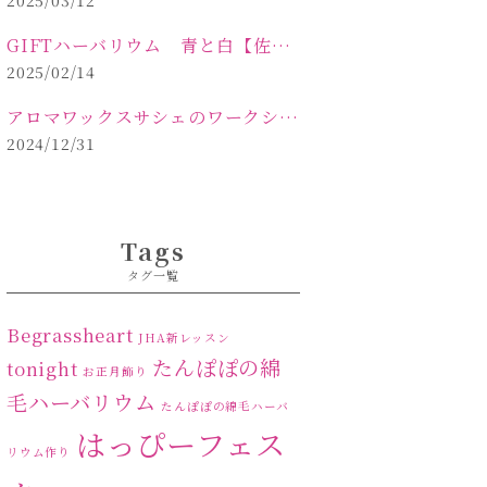
2025/03/12
GIFTハーバリウム 青と白【佐久市 ハーバリウム ギフト】
2025/02/14
アロマワックスサシェのワークショップinPOLA中込原店ご報告【佐久市 キャンドル サシェ】
2024/12/31
Tags
タグ一覧
Begrassheart
JHA新レッスン
たんぽぽの綿
tonight
お正月飾り
毛ハーバリウム
たんぽぽの綿毛ハーバ
はっぴーフェス
リウム作り