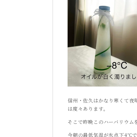
信州・佐久はかなり寒くて夜
は度々あります。
そこで昨晩このハーバリウム
今朝の最低気温が氷点下4℃