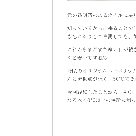
元の透明感のあるオイルに戻
知っているから出来ることで
き忘れたりして白濁しても、
これからまだまだ寒い日が続
くと安心ですね♡
JHAのオリジナルハーバリウ
ルは流動点が低く－50℃位で
今回経験したことから－4℃
なるべく0℃以上の場所に飾