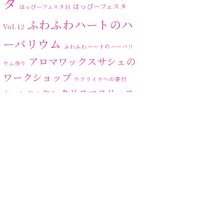
タ
はっぴーフェスタ
はっぴーフェスタ11
ふわふわハートのハ
Vol.12
ーバリウム
ふわふわハートのハーバリ
アロマワックスサシェの
ウム作り
ワークショップ
ウクライナへの寄付
クリスマスリース
キャンドル作り
ハーバリ
センスがない？
トゥナイト
ウム
ハーバリウム オンライン
レッスン
ハーバリウムフリーレ
ハ
ッスン
ハーバリウムボールペン
ーバリウムレッスン
ハ
ーバリウムワークショップ
ハーバリウム作りのヒ