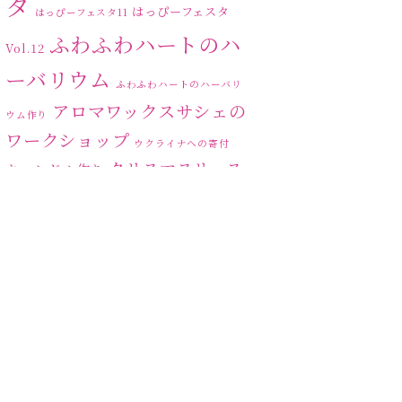
タ
はっぴーフェスタ
はっぴーフェスタ11
ふわふわハートのハ
Vol.12
ーバリウム
ふわふわハートのハーバリ
アロマワックスサシェの
ウム作り
ワークショップ
ウクライナへの寄付
クリスマスリース
キャンドル作り
ハーバリ
センスがない？
トゥナイト
ウム
ハーバリウム オンライン
レッスン
ハーバリウムフリーレ
ハ
ッスン
ハーバリウムボールペン
ーバリウムレッスン
ハ
ーバリウムワークショップ
ハーバリウム作りのヒ