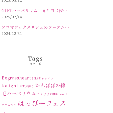
2025/03/12
GIFTハーバリウム 青と白【佐久市 ハーバリウム ギフト】
2025/02/14
アロマワックスサシェのワークショップinPOLA中込原店ご報告【佐久市 キャンドル サシェ】
2024/12/31
Tags
タグ一覧
Begrassheart
JHA新レッスン
たんぽぽの綿
tonight
お正月飾り
毛ハーバリウム
たんぽぽの綿毛ハーバ
はっぴーフェス
リウム作り