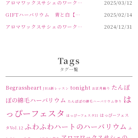
アロマワックスサシェのワークショップinPOLA中込原店 VOL.2
2025/03/12
GIFTハーバリウム 青と白【佐久市 ハーバリウム ギフト】
2025/02/14
アロマワックスサシェのワークショップinPOLA中込原店ご報告【佐久市 キャンドル サシェ】
2024/12/31
Tags
タグ一覧
たんぽ
Begrassheart
tonight
JHA新レッスン
お正月飾り
は
ぽの綿毛ハーバリウム
たんぽぽの綿毛ハーバリウム作り
っぴーフェスタ
はっぴーフェス
はっぴーフェスタ11
ふわふわハートのハーバリウム
タVol.12
ふ
アロマワックスサシェの