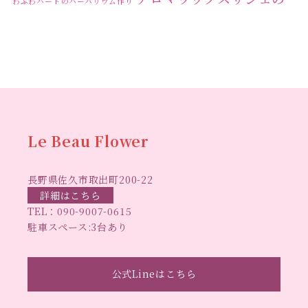
わふわハートのハーバリウム作り
ワークショップ
クリ
キャンドル作り
ウクライナへの寄付
ハーバリウ
スマスリース
センスがない？
トゥナイト
ム
ハーバリウム オンラインレッスン
ハーバリウ
ハーバ
ムフリーレッスン
ハーバリウムボールペン
リウムレッスン
ハーバリウムワークショップ
ハーバリ
Le Beau Flower
ハーバリウム教室
ビーグラ
ウム作りのヒント
長野県佐久市取出町200-22
スハート
ラボーフラワー
ベッドサイドライト
ラボーフラワーオ
詳細はこちら
TEL：
090-9007-0615
佐久市イベント
リジナルデザイン
仏花ハーバリウム
駐車スペース:3台あり
大人の習い事
大人の趣
佐久市ハーバリウム教室
夏休み工作
手作
味
手作りキャンドル
公式Lineはこちら
手作りクリスマスリース
手作りコサージュ
長
りハーバリウム
手作りプレゼント
手作りリース