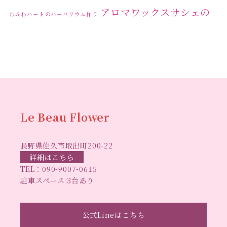
アロマワックスサシェの
わふわハートのハーバリウム作り
ワークショップ
クリ
キャンドル作り
ウクライナへの寄付
ハーバリウ
スマスリース
センスがない？
トゥナイト
ム
ハーバリウム オンラインレッスン
ハーバリウ
ハーバ
ムフリーレッスン
ハーバリウムボールペン
リウムレッスン
ハーバリウムワークショップ
ハーバリ
Le Beau Flower
ハーバリウム教室
ビーグラ
ウム作りのヒント
長野県佐久市取出町200-22
スハート
ラボーフラワー
ベッドサイドライト
ラボーフラワーオ
詳細はこちら
TEL：
090-9007-0615
佐久市イベント
リジナルデザイン
仏花ハーバリウム
駐車スペース:3台あり
大人の習い事
大人の趣
佐久市ハーバリウム教室
夏休み工作
手作
味
手作りキャンドル
公式Lineはこちら
手作りクリスマスリース
手作りコサージュ