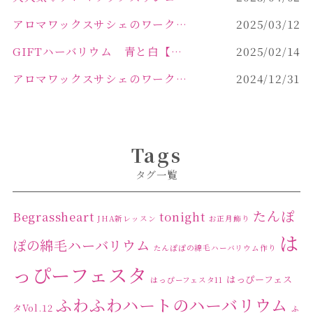
アロマワックスサシェのワークショップinPOLA中込原店 VOL.2
2025/03/12
GIFTハーバリウム 青と白【佐久市 ハーバリウム ギフト】
2025/02/14
アロマワックスサシェのワークショップinPOLA中込原店ご報告【佐久市 キャンドル サシェ】
2024/12/31
Tags
タグ一覧
たんぽ
Begrassheart
tonight
JHA新レッスン
お正月飾り
は
ぽの綿毛ハーバリウム
たんぽぽの綿毛ハーバリウム作り
っぴーフェスタ
はっぴーフェス
はっぴーフェスタ11
ふわふわハートのハーバリウム
タVol.12
ふ