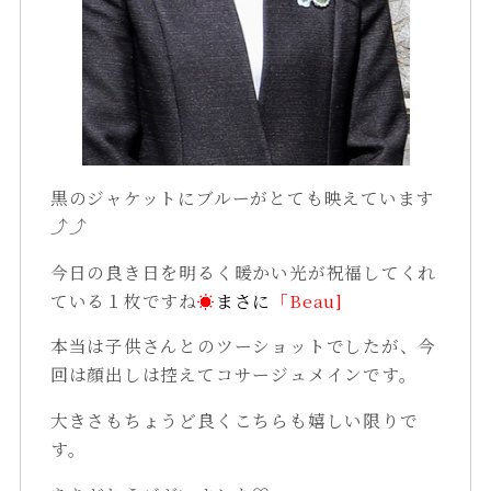
黒のジャケットにブルーがとても映えています
⤴⤴
今日の良き日を明るく暖かい光が祝福してくれ
ている１枚ですね
☀
まさに
「Beau]
本当は子供さんとのツーショットでしたが、今
回は顔出しは控えてコサージュメインです。
大きさもちょうど良くこちらも嬉しい限りで
す。