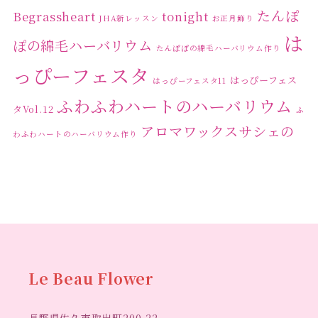
たんぽ
Begrassheart
tonight
JHA新レッスン
お正月飾り
は
ぽの綿毛ハーバリウム
たんぽぽの綿毛ハーバリウム作り
っぴーフェスタ
はっぴーフェス
はっぴーフェスタ11
ふわふわハートのハーバリウム
タVol.12
ふ
アロマワックスサシェの
わふわハートのハーバリウム作り
ワークショップ
クリ
キャンドル作り
ウクライナへの寄付
ハーバリウ
スマスリース
センスがない？
トゥナイト
ム
ハーバリウム オンラインレッスン
ハーバリウ
ハーバ
ムフリーレッスン
ハーバリウムボールペン
リウムレッスン
ハーバリウムワークショップ
ハーバリ
Le Beau Flower
ハーバリウム教室
ビーグラ
ウム作りのヒント