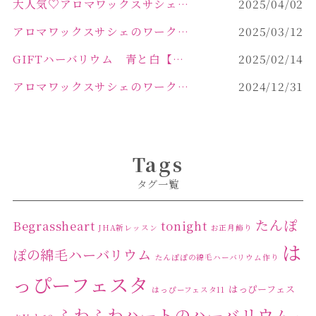
大人気♡アロマワックスサシェ作り
2025/04/02
アロマワックスサシェのワークショップinPOLA中込原店 VOL.2
2025/03/12
GIFTハーバリウム 青と白【佐久市 ハーバリウム ギフト】
2025/02/14
アロマワックスサシェのワークショップinPOLA中込原店ご報告【佐久市 キャンドル サシェ】
2024/12/31
Tags
タグ一覧
たんぽ
Begrassheart
tonight
JHA新レッスン
お正月飾り
は
ぽの綿毛ハーバリウム
たんぽぽの綿毛ハーバリウム作り
っぴーフェスタ
はっぴーフェス
はっぴーフェスタ11
ふわふわハートのハーバリウム