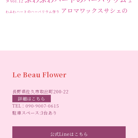
タVol.12
ふ
アロマワックスサシェの
わふわハートのハーバリウム作り
ワークショップ
クリ
キャンドル作り
ウクライナへの寄付
ハーバリウ
スマスリース
センスがない？
トゥナイト
ム
ハーバリウム オンラインレッスン
ハーバリウ
ハーバ
ムフリーレッスン
ハーバリウムボールペン
リウムレッスン
ハーバリウムワークショップ
ハーバリ
Le Beau Flower
ハーバリウム教室
ビーグラ
ウム作りのヒント
長野県佐久市取出町200-22
スハート
ラボーフラワー
ベッドサイドライト
ラボーフラワーオ
詳細はこちら
TEL：
090-9007-0615
佐久市イベント
リジナルデザイン
仏花ハーバリウム
駐車スペース:3台あり
大人の習い事
大人の趣
佐久市ハーバリウム教室
夏休み工作
手作
味
手作りキャンドル
公式Lineはこちら
手作りクリスマスリース
手作りコサージュ