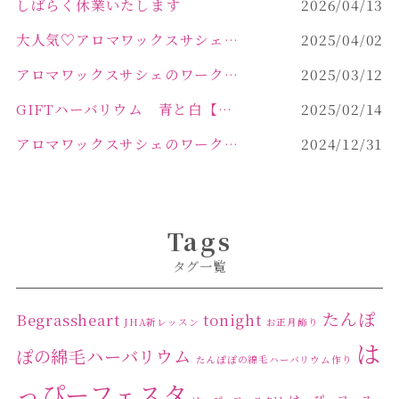
しばらく休業いたします
2026/04/13
大人気♡アロマワックスサシェ作り
2025/04/02
アロマワックスサシェのワークショップinPOLA中込原店 VOL.2
2025/03/12
GIFTハーバリウム 青と白【佐久市 ハーバリウム ギフト】
2025/02/14
アロマワックスサシェのワークショップinPOLA中込原店ご報告【佐久市 キャンドル サシェ】
2024/12/31
Tags
タグ一覧
たんぽ
Begrassheart
tonight
JHA新レッスン
お正月飾り
は
ぽの綿毛ハーバリウム
たんぽぽの綿毛ハーバリウム作り
っぴーフェスタ