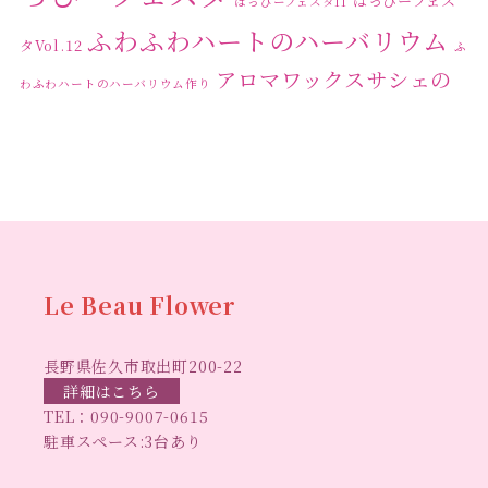
はっぴーフェス
はっぴーフェスタ11
ふわふわハートのハーバリウム
タVol.12
ふ
アロマワックスサシェの
わふわハートのハーバリウム作り
ワークショップ
クリ
キャンドル作り
ウクライナへの寄付
ハーバリウ
スマスリース
センスがない？
トゥナイト
ム
ハーバリウム オンラインレッスン
ハーバリウ
ハーバ
ムフリーレッスン
ハーバリウムボールペン
リウムレッスン
ハーバリウムワークショップ
ハーバリ
Le Beau Flower
ハーバリウム教室
ビーグラ
ウム作りのヒント
長野県佐久市取出町200-22
スハート
ラボーフラワー
ベッドサイドライト
ラボーフラワーオ
詳細はこちら
TEL：
090-9007-0615
佐久市イベント
リジナルデザイン
仏花ハーバリウム
駐車スペース:3台あり
大人の習い事
大人の趣
佐久市ハーバリウム教室
夏休み工作