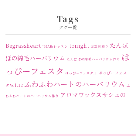
Tags
タグ一覧
たんぽ
Begrassheart
tonight
JHA新レッスン
お正月飾り
は
ぽの綿毛ハーバリウム
たんぽぽの綿毛ハーバリウム作り
っぴーフェスタ
はっぴーフェス
はっぴーフェスタ11
ふわふわハートのハーバリウム
タVol.12
ふ
アロマワックスサシェの
わふわハートのハーバリウム作り
ワークショップ
クリ
キャンドル作り
ウクライナへの寄付
ハーバリウ
スマスリース
センスがない？
トゥナイト
ム
ハーバリウム オンラインレッスン
ハーバリウ