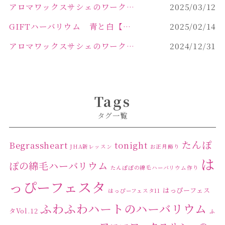
アロマワックスサシェのワークショップinPOLA中込原店 VOL.2
2025/03/12
GIFTハーバリウム 青と白【佐久市 ハーバリウム ギフト】
2025/02/14
アロマワックスサシェのワークショップinPOLA中込原店ご報告【佐久市 キャンドル サシェ】
2024/12/31
Tags
タグ一覧
たんぽ
Begrassheart
tonight
JHA新レッスン
お正月飾り
は
ぽの綿毛ハーバリウム
たんぽぽの綿毛ハーバリウム作り
っぴーフェスタ
はっぴーフェス
はっぴーフェスタ11
ふわふわハートのハーバリウム
タVol.12
ふ