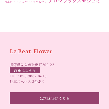
アロマワックスサシェの
わふわハートのハーバリウム作り
ワークショップ
クリ
キャンドル作り
ウクライナへの寄付
ハーバリウ
スマスリース
センスがない？
トゥナイト
ム
ハーバリウム オンラインレッスン
ハーバリウ
ハーバ
ムフリーレッスン
ハーバリウムボールペン
リウムレッスン
ハーバリウムワークショップ
ハーバリ
Le Beau Flower
ハーバリウム教室
ビーグラ
ウム作りのヒント
長野県佐久市取出町200-22
スハート
ラボーフラワー
ベッドサイドライト
ラボーフラワーオ
詳細はこちら
TEL：
090-9007-0615
佐久市イベント
リジナルデザイン
仏花ハーバリウム
駐車スペース:3台あり
大人の習い事
大人の趣
佐久市ハーバリウム教室
夏休み工作
手作
味
手作りキャンドル
公式Lineはこちら
手作りクリスマスリース
手作りコサージュ
長
りハーバリウム
手作りプレゼント
手作りリース