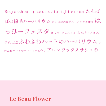
たんぽ
Begrassheart
tonight
JHA新レッスン
お正月飾り
は
ぽの綿毛ハーバリウム
たんぽぽの綿毛ハーバリウム作り
っぴーフェスタ
はっぴーフェス
はっぴーフェスタ11
ふわふわハートのハーバリウム
タVol.12
ふ
アロマワックスサシェの
わふわハートのハーバリウム作り
ワークショップ
クリ
キャンドル作り
ウクライナへの寄付
ハーバリウ
スマスリース
センスがない？
トゥナイト
ム
ハーバリウム オンラインレッスン
ハーバリウ
ハーバ
ムフリーレッスン
ハーバリウムボールペン
リウムレッスン
ハーバリウムワークショップ
ハーバリ
Le Beau Flower
ハーバリウム教室