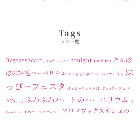
Tags
タグ一覧
たんぽ
Begrassheart
tonight
JHA新レッスン
お正月飾り
は
ぽの綿毛ハーバリウム
たんぽぽの綿毛ハーバリウム作り
っぴーフェスタ
はっぴーフェス
はっぴーフェスタ11
ふわふわハートのハーバリウム
タVol.12
ふ
アロマワックスサシェの
わふわハートのハーバリウム作り
ワークショップ
クリ
キャンドル作り
ウクライナへの寄付
ハーバリウ
スマスリース
センスがない？
トゥナイト