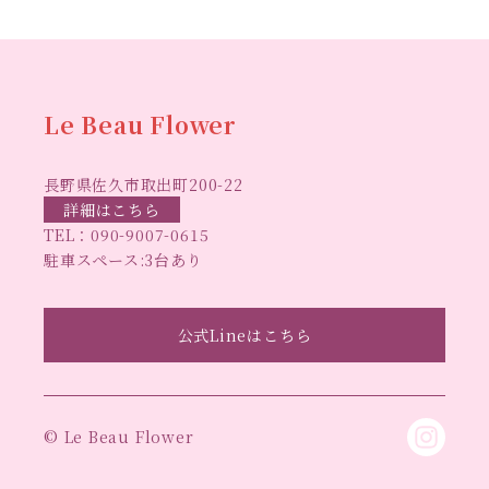
ム
ハーバリウム オンラインレッスン
ハーバリウ
ハーバ
ムフリーレッスン
ハーバリウムボールペン
リウムレッスン
ハーバリウムワークショップ
ハーバリ
Le Beau Flower
ハーバリウム教室
ビーグラ
ウム作りのヒント
長野県佐久市取出町200-22
スハート
ラボーフラワー
ベッドサイドライト
ラボーフラワーオ
詳細はこちら
TEL：
090-9007-0615
佐久市イベント
リジナルデザイン
仏花ハーバリウム
駐車スペース:3台あり
大人の習い事
大人の趣
佐久市ハーバリウム教室
夏休み工作
手作
味
手作りキャンドル
公式Lineはこちら
手作りクリスマスリース
手作りコサージュ
長
りハーバリウム
手作りプレゼント
手作りリース
野県佐久市
長野県東信地域のイベント
長野県立武
© Le Beau Flower
長野県立武道館イベント
道館