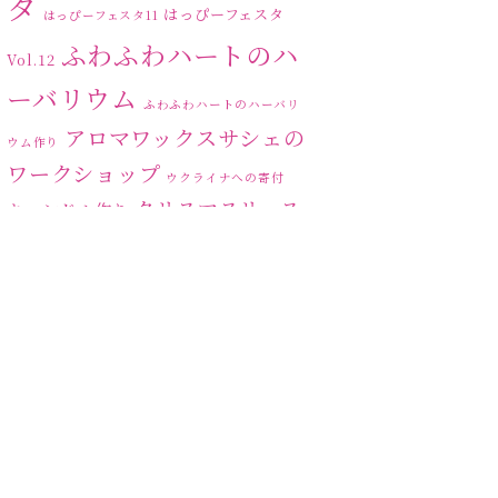
タ
はっぴーフェスタ
はっぴーフェスタ11
ふわふわハートのハ
Vol.12
ーバリウム
ふわふわハートのハーバリ
アロマワックスサシェの
ウム作り
ワークショップ
ウクライナへの寄付
クリスマスリース
キャンドル作り
ハーバリ
センスがない？
トゥナイト
ウム
ハーバリウム オンライン
レッスン
ハーバリウムフリーレ
ハ
ッスン
ハーバリウムボールペン
ーバリウムレッスン
ハ
ーバリウムワークショップ
ハーバリウム作りのヒ