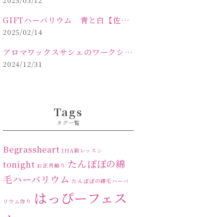
2025/03/12
GIFTハーバリウム 青と白【佐久市 ハーバリウム ギフト】
2025/02/14
アロマワックスサシェのワークショップinPOLA中込原店ご報告【佐久市 キャンドル サシェ】
2024/12/31
Tags
タグ一覧
Begrassheart
JHA新レッスン
たんぽぽの綿
tonight
お正月飾り
毛ハーバリウム
たんぽぽの綿毛ハーバ
はっぴーフェス
リウム作り