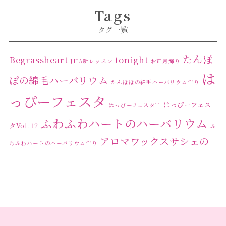
Tags
タグ一覧
たんぽ
Begrassheart
tonight
JHA新レッスン
お正月飾り
は
ぽの綿毛ハーバリウム
たんぽぽの綿毛ハーバリウム作り
っぴーフェスタ
はっぴーフェス
はっぴーフェスタ11
ふわふわハートのハーバリウム
タVol.12
ふ
アロマワックスサシェの
わふわハートのハーバリウム作り
ワークショップ
クリ
キャンドル作り
ウクライナへの寄付
ハーバリウ
スマスリース
センスがない？
トゥナイト
ム
ハーバリウム オンラインレッスン
ハーバリウ
ハーバ
ムフリーレッスン
ハーバリウムボールペン