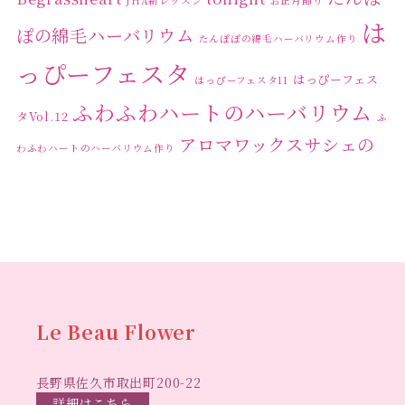
JHA新レッスン
お正月飾り
は
ぽの綿毛ハーバリウム
たんぽぽの綿毛ハーバリウム作り
っぴーフェスタ
はっぴーフェス
はっぴーフェスタ11
ふわふわハートのハーバリウム
タVol.12
ふ
アロマワックスサシェの
わふわハートのハーバリウム作り
ワークショップ
クリ
キャンドル作り
ウクライナへの寄付
ハーバリウ
スマスリース
センスがない？
トゥナイト
ム
ハーバリウム オンラインレッスン
ハーバリウ
ハーバ
ムフリーレッスン
ハーバリウムボールペン
リウムレッスン
ハーバリウムワークショップ
ハーバリ
Le Beau Flower
ハーバリウム教室
ビーグラ
ウム作りのヒント
長野県佐久市取出町200-22
スハート
ラボーフラワー
ベッドサイドライト
ラボーフラワーオ
詳細はこちら