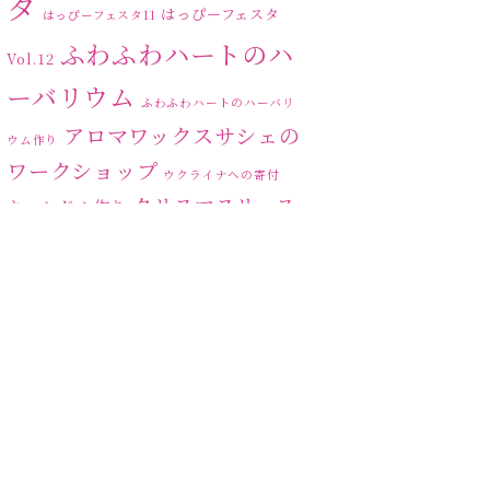
タ
はっぴーフェスタ
はっぴーフェスタ11
ふわふわハートのハ
Vol.12
ーバリウム
ふわふわハートのハーバリ
アロマワックスサシェの
ウム作り
ワークショップ
ウクライナへの寄付
クリスマスリース
キャンドル作り
ハーバリ
センスがない？
トゥナイト
ウム
ハーバリウム オンライン
レッスン
ハーバリウムフリーレ
ハ
ッスン
ハーバリウムボールペン
ーバリウムレッスン
ハ
ーバリウムワークショップ
ハーバリウム作りのヒ