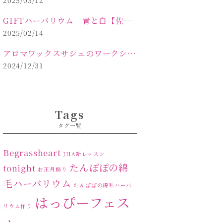
2025/03/12
GIFTハーバリウム 青と白【佐久市 ハーバリウム ギフト】
2025/02/14
アロマワックスサシェのワークショップinPOLA中込原店ご報告【佐久市 キャンドル サシェ】
2024/12/31
Tags
タグ一覧
Begrassheart
JHA新レッスン
たんぽぽの綿
tonight
お正月飾り
毛ハーバリウム
たんぽぽの綿毛ハーバ
はっぴーフェス
リウム作り