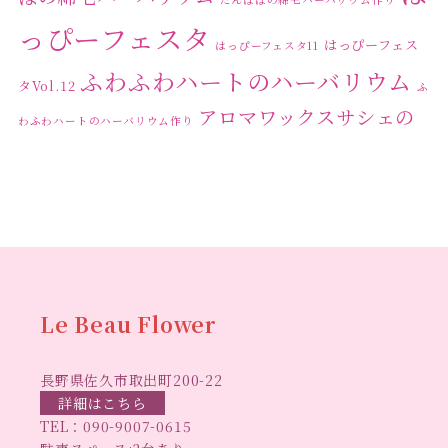
っぴーフェスタ
はっぴーフェス
はっぴーフェスタ11
ふわふわハートのハーバリウム
タVol.12
ふ
アロマワックスサシェの
わふわハートのハーバリウム作り
ワークショップ
クリ
キャンドル作り
ウクライナへの寄付
ハーバリウ
スマスリース
センスがない？
トゥナイト
ム
ハーバリウム オンラインレッスン
ハーバリウ
ハーバ
ムフリーレッスン
ハーバリウムボールペン
リウムレッスン
ハーバリウムワークショップ
ハーバリ
Le Beau Flower
ハーバリウム教室
ビーグラ
ウム作りのヒント
長野県佐久市取出町200-22
スハート
ラボーフラワー
ベッドサイドライト
ラボーフラワーオ
詳細はこちら
TEL：
090-9007-0615
佐久市イベント
リジナルデザイン
仏花ハーバリウム