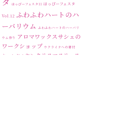
タ
はっぴーフェスタ
はっぴーフェスタ11
ふわふわハートのハ
Vol.12
ーバリウム
ふわふわハートのハーバリ
アロマワックスサシェの
ウム作り
ワークショップ
ウクライナへの寄付
クリスマスリース
キャンドル作り
ハーバリ
センスがない？
トゥナイト
ウム
ハーバリウム オンライン
レッスン
ハーバリウムフリーレ
ハ
ッスン
ハーバリウムボールペン
ーバリウムレッスン
ハ
ーバリウムワークショップ
ハーバリウム作りのヒ