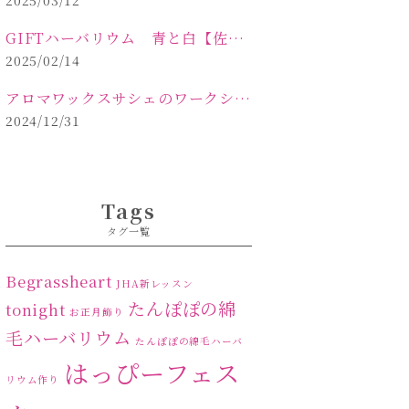
2025/03/12
GIFTハーバリウム 青と白【佐久市 ハーバリウム ギフト】
2025/02/14
アロマワックスサシェのワークショップinPOLA中込原店ご報告【佐久市 キャンドル サシェ】
2024/12/31
Tags
タグ一覧
Begrassheart
JHA新レッスン
たんぽぽの綿
tonight
お正月飾り
毛ハーバリウム
たんぽぽの綿毛ハーバ
はっぴーフェス
リウム作り