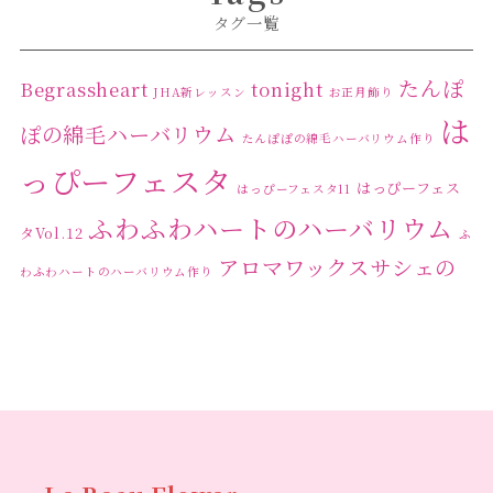
タグ一覧
たんぽ
Begrassheart
tonight
JHA新レッスン
お正月飾り
は
ぽの綿毛ハーバリウム
たんぽぽの綿毛ハーバリウム作り
っぴーフェスタ
はっぴーフェス
はっぴーフェスタ11
ふわふわハートのハーバリウム
タVol.12
ふ
アロマワックスサシェの
わふわハートのハーバリウム作り
ワークショップ
クリ
キャンドル作り
ウクライナへの寄付
ハーバリウ
スマスリース
センスがない？
トゥナイト
ム
ハーバリウム オンラインレッスン
ハーバリウ
ハーバ
ムフリーレッスン
ハーバリウムボールペン
リウムレッスン
ハーバリウムワークショップ
ハーバリ