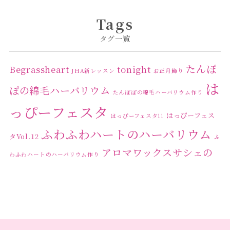
Tags
タグ一覧
たんぽ
Begrassheart
tonight
JHA新レッスン
お正月飾り
は
ぽの綿毛ハーバリウム
たんぽぽの綿毛ハーバリウム作り
っぴーフェスタ
はっぴーフェス
はっぴーフェスタ11
ふわふわハートのハーバリウム
タVol.12
ふ
アロマワックスサシェの
わふわハートのハーバリウム作り
ワークショップ
クリ
キャンドル作り
ウクライナへの寄付
ハーバリウ
スマスリース
センスがない？
トゥナイト
ム
ハーバリウム オンラインレッスン
ハーバリウ
ハーバ
ムフリーレッスン