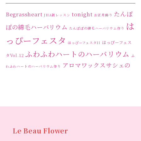
たんぽ
Begrassheart
tonight
JHA新レッスン
お正月飾り
は
ぽの綿毛ハーバリウム
たんぽぽの綿毛ハーバリウム作り
っぴーフェスタ
はっぴーフェス
はっぴーフェスタ11
ふわふわハートのハーバリウム
タVol.12
ふ
アロマワックスサシェの
わふわハートのハーバリウム作り
ワークショップ
クリ
キャンドル作り
ウクライナへの寄付
ハーバリウ
スマスリース
センスがない？
トゥナイト
ム
ハーバリウム オンラインレッスン
ハーバリウ
ハーバ
ムフリーレッスン
ハーバリウムボールペン
リウムレッスン
ハーバリウムワークショップ
ハーバリ
Le Beau Flower
ハーバリウム教室
ビーグラ