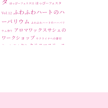
タ
はっぴーフェスタ
はっぴーフェスタ11
ふわふわハートのハ
Vol.12
ーバリウム
ふわふわハートのハーバリ
アロマワックスサシェの
ウム作り
ワークショップ
ウクライナへの寄付
クリスマスリース
キャンドル作り
ハーバリ
センスがない？
トゥナイト
ウム
ハーバリウム オンライン
レッスン
ハーバリウムフリーレ
ハ
ッスン
ハーバリウムボールペン
ーバリウムレッスン
ハ
ーバリウムワークショップ
ハーバリウム作りのヒ