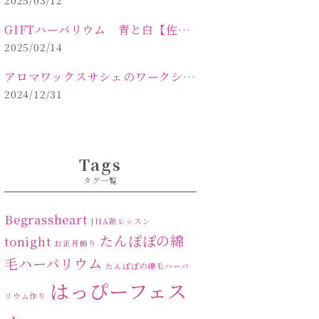
2025/03/12
GIFTハーバリウム 青と白【佐久市 ハーバリウム ギフト】
2025/02/14
アロマワックスサシェのワークショップinPOLA中込原店ご報告【佐久市 キャンドル サシェ】
2024/12/31
Tags
タグ一覧
Begrassheart
JHA新レッスン
たんぽぽの綿
tonight
お正月飾り
毛ハーバリウム
たんぽぽの綿毛ハーバ
はっぴーフェス
リウム作り