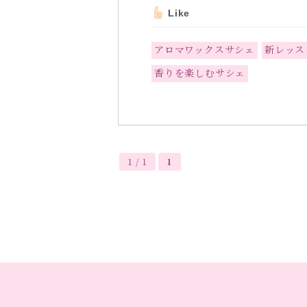
Like
アロマワックスサシェ
新レッス
香りを楽しむサシェ
1 / 1
1