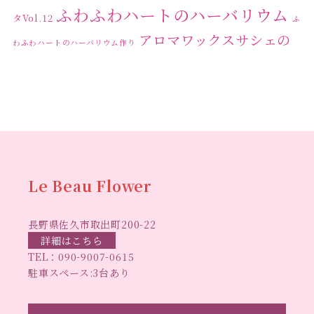
ふわふわハートのハーバリウム
タVol.12
ふ
アロマワックスサシェの
わふわハートのハーバリウム作り
ワークショップ
クリ
キャンドル作り
ウクライナへの寄付
ハーバリウ
スマスリース
センスがない？
トゥナイト
ム
ハーバリウム オンラインレッスン
ハーバリウ
ハーバ
ムフリーレッスン
ハーバリウムボールペン
リウムレッスン
ハーバリウムワークショップ
ハーバリ
Le Beau Flower
ハーバリウム教室
ビーグラ
ウム作りのヒント
長野県佐久市取出町200-22
スハート
ラボーフラワー
ベッドサイドライト
ラボーフラワーオ
詳細はこちら
TEL：
090-9007-0615
佐久市イベント
リジナルデザイン
仏花ハーバリウム
駐車スペース:3台あり
大人の習い事
大人の趣
佐久市ハーバリウム教室
夏休み工作