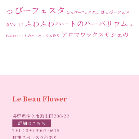
っぴーフェスタ
はっぴーフェス
はっぴーフェスタ11
ふわふわハートのハーバリウム
タVol.12
ふ
アロマワックスサシェの
わふわハートのハーバリウム作り
ワークショップ
クリ
キャンドル作り
ウクライナへの寄付
ハーバリウ
スマスリース
センスがない？
トゥナイト
ム
ハーバリウム オンラインレッスン
ハーバリウ
ハーバ
ムフリーレッスン
ハーバリウムボールペン
リウムレッスン
ハーバリウムワークショップ
ハーバリ
Le Beau Flower
ハーバリウム教室
ビーグラ
ウム作りのヒント
長野県佐久市取出町200-22
スハート
ラボーフラワー
ベッドサイドライト
ラボーフラワーオ
詳細はこちら
TEL：
090-9007-0615
佐久市イベント
リジナルデザイン
仏花ハーバリウム
駐車スペース:3台あり