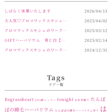
しばらく休業いたします
2026/04/13
大人気♡アロマワックスサシェ作り
2025/04/02
アロマワックスサシェのワークショップinPOLA中込原店 VOL.2
2025/03/12
GIFTハーバリウム 青と白【佐久市 ハーバリウム ギフト】
2025/02/14
アロマワックスサシェのワークショップinPOLA中込原店ご報告【佐久市 キャンドル サシェ】
2024/12/31
Tags
タグ一覧
たんぽ
Begrassheart
tonight
JHA新レッスン
お正月飾り
は
ぽの綿毛ハーバリウム
たんぽぽの綿毛ハーバリウム作り