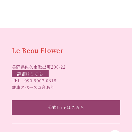
ハーバリウ
スマスリース
センスがない？
トゥナイト
ム
ハーバリウム オンラインレッスン
ハーバリウ
ハーバ
ムフリーレッスン
ハーバリウムボールペン
リウムレッスン
ハーバリウムワークショップ
ハーバリ
Le Beau Flower
ハーバリウム教室
ビーグラ
ウム作りのヒント
長野県佐久市取出町200-22
スハート
ラボーフラワー
ベッドサイドライト
ラボーフラワーオ
詳細はこちら
TEL：
090-9007-0615
佐久市イベント
リジナルデザイン
仏花ハーバリウム
駐車スペース:3台あり
大人の習い事
大人の趣
佐久市ハーバリウム教室
夏休み工作
手作
味
手作りキャンドル
公式Lineはこちら
手作りクリスマスリース
手作りコサージュ
長
りハーバリウム
手作りプレゼント
手作りリース
野県佐久市
長野県東信地域のイベント
長野県立武