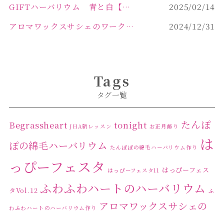
GIFTハーバリウム 青と白【佐久市 ハーバリウム ギフト】
2025/02/14
アロマワックスサシェのワークショップinPOLA中込原店ご報告【佐久市 キャンドル サシェ】
2024/12/31
Tags
タグ一覧
たんぽ
Begrassheart
tonight
JHA新レッスン
お正月飾り
は
ぽの綿毛ハーバリウム
たんぽぽの綿毛ハーバリウム作り
っぴーフェスタ
はっぴーフェス
はっぴーフェスタ11
ふわふわハートのハーバリウム
タVol.12
ふ
アロマワックスサシェの
わふわハートのハーバリウム作り
ワークショップ
クリ
キャンドル作り
ウクライナへの寄付