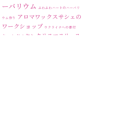
2023年6月
(5)
ーバリウム
ふわふわハートのハーバリ
2023年5月
(6)
アロマワックスサシェの
ウム作り
ワークショップ
2023年4月
(2)
ウクライナへの寄付
クリスマスリース
キャンドル作り
2023年3月
(3)
ハーバリ
センスがない？
トゥナイト
2023年2月
(1)
ウム
ハーバリウム オンライン
2023年1月
(5)
レッスン
ハーバリウムフリーレ
ハ
2022年12月
(6)
ッスン
ハーバリウムボールペン
ーバリウムレッスン
2022年11月
(6)
ハ
2022年10月
(4)
ーバリウムワークショップ
ハーバリウム作りのヒ
ハーバリウム教室
ビ
ント
2022年9月
(4)
ーグラスハート
ベッドサイドライト
2022年8月
(1)