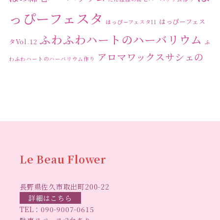
2023年11月
(4)
っぴーフェスタ
はっぴーフェス
はっぴーフェスタ11
2023年10月
(2)
ふわふわハートのハーバリウム
タVol.12
ふ
2023年9月
(1)
アロマワックスサシェの
わふわハートのハーバリウム作り
2023年8月
(2)
ワークショップ
クリ
キャンドル作り
ウクライナへの寄付
ハーバリウ
2023年7月
(4)
スマスリース
センスがない？
トゥナイト
ム
ハーバリウム オンラインレッスン
2023年6月
(5)
ハーバリウ
ハーバ
2023年5月
(6)
ムフリーレッスン
ハーバリウムボールペン
2023年4月
(2)
リウムレッスン
ハーバリウムワークショップ
ハーバリ
Le Beau Flower
2023年3月
(3)
ハーバリウム教室
ビーグラ
ウム作りのヒント
2023年2月
(1)
長野県佐久市取出町200-22
スハート
ラボーフラワー
ベッドサイドライト
ラボーフラワーオ
詳細はこちら
2023年1月
(5)
TEL：
090-9007-0615
佐久市イベント
リジナルデザイン
仏花ハーバリウム