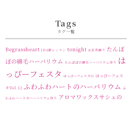
Tags
タグ一覧
たんぽ
Begrassheart
tonight
JHA新レッスン
お正月飾り
は
ぽの綿毛ハーバリウム
たんぽぽの綿毛ハーバリウム作り
っぴーフェスタ
はっぴーフェス
はっぴーフェスタ11
ふわふわハートのハーバリウム
タVol.12
ふ
アロマワックスサシェの
わふわハートのハーバリウム作り
ワークショップ
クリ
キャンドル作り
ウクライナへの寄付
ハーバリウ
スマスリース
センスがない？
トゥナイト
ム
ハーバリウム オンラインレッスン
ハーバリウ