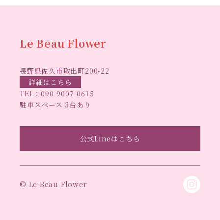
ハーバ
ムフリーレッスン
ハーバリウムボールペン
リウムレッスン
ハーバリウムワークショップ
ハーバリ
Le Beau Flower
ハーバリウム教室
ビーグラ
ウム作りのヒント
長野県佐久市取出町200-22
スハート
ラボーフラワー
ベッドサイドライト
ラボーフラワーオ
詳細はこちら
TEL：
090-9007-0615
佐久市イベント
リジナルデザイン
仏花ハーバリウム
駐車スペース:3台あり
大人の習い事
大人の趣
佐久市ハーバリウム教室
夏休み工作
手作
味
手作りキャンドル
公式Lineはこちら
手作りクリスマスリース
手作りコサージュ
長
りハーバリウム
手作りプレゼント
手作りリース
野県佐久市
長野県東信地域のイベント
長野県立武
© Le Beau Flower
長野県立武道館イベント
道館