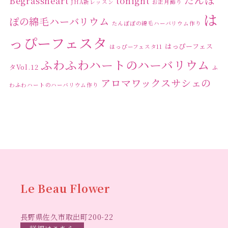
Begrassheart
tonight
JHA新レッスン
お正月飾り
は
ぽの綿毛ハーバリウム
たんぽぽの綿毛ハーバリウム作り
っぴーフェスタ
はっぴーフェス
はっぴーフェスタ11
ふわふわハートのハーバリウム
タVol.12
ふ
アロマワックスサシェの
わふわハートのハーバリウム作り
ワークショップ
クリ
キャンドル作り
ウクライナへの寄付
ハーバリウ
スマスリース
センスがない？
トゥナイト
ム
ハーバリウム オンラインレッスン
ハーバリウ
ハーバ
ムフリーレッスン
ハーバリウムボールペン
リウムレッスン
ハーバリウムワークショップ
ハーバリ
Le Beau Flower
ハーバリウム教室
ビーグラ
ウム作りのヒント
長野県佐久市取出町200-22
スハート
ラボーフラワー
ベッドサイドライト
ラボーフラワーオ