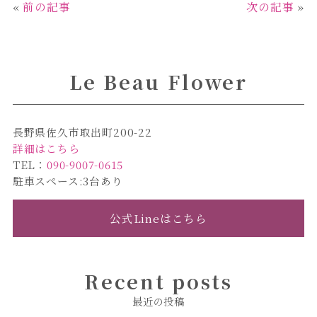
«
前の記事
次の記事
»
e
te
e
l
b
r
o
Le Beau Flower
o
k
長野県佐久市取出町200-22
詳細はこちら
TEL：
090-9007-0615
駐車スペース:3台あり
公式Lineはこちら
Recent posts
最近の投稿