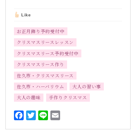
Like
お正月飾り予約受付中
クリスマスリースレッスン
クリスマスリース予約受付中
クリスマスリース作り
佐久市・クリスマスリース
佐久市・ハーバリウム
大人の習い事
大人の趣味
手作りクリスマス
F
T
L
E
a
w
i
m
c
it
n
ai