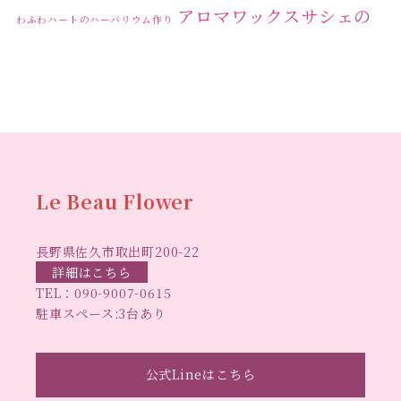
2023年9月
(1)
アロマワックスサシェの
わふわハートのハーバリウム作り
2023年8月
(2)
ワークショップ
クリ
キャンドル作り
ウクライナへの寄付
ハーバリウ
2023年7月
(4)
スマスリース
センスがない？
トゥナイト
ム
ハーバリウム オンラインレッスン
2023年6月
(5)
ハーバリウ
ハーバ
2023年5月
(6)
ムフリーレッスン
ハーバリウムボールペン
2023年4月
(2)
リウムレッスン
ハーバリウムワークショップ
ハーバリ
Le Beau Flower
2023年3月
(3)
ハーバリウム教室
ビーグラ
ウム作りのヒント
2023年2月
(1)
長野県佐久市取出町200-22
スハート
ラボーフラワー
ベッドサイドライト
ラボーフラワーオ
詳細はこちら
2023年1月
(5)
TEL：
090-9007-0615
佐久市イベント
リジナルデザイン
仏花ハーバリウム
駐車スペース:3台あり
2022年12月
(6)
大人の習い事
大人の趣
佐久市ハーバリウム教室
夏休み工作
2022年11月
(6)
手作
味
手作りキャンドル
公式Lineはこちら
手作りクリスマスリース
手作りコサージュ
2022年10月
(4)
長