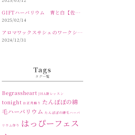
2025/03/12
GIFTハーバリウム 青と白【佐久市 ハーバリウム ギフト】
2025/02/14
アロマワックスサシェのワークショップinPOLA中込原店ご報告【佐久市 キャンドル サシェ】
2024/12/31
Tags
タグ一覧
Begrassheart
JHA新レッスン
たんぽぽの綿
tonight
お正月飾り
毛ハーバリウム
たんぽぽの綿毛ハーバ
はっぴーフェス
リウム作り