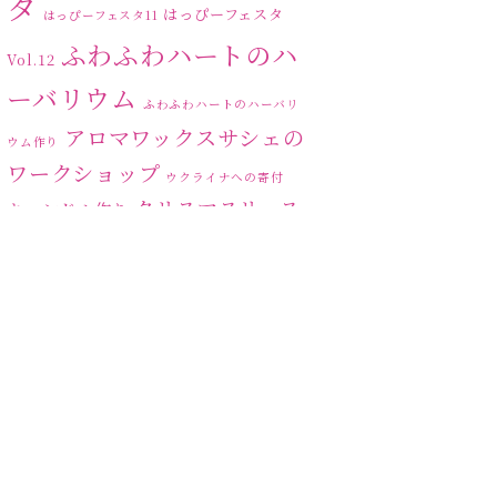
タ
はっぴーフェスタ
はっぴーフェスタ11
ふわふわハートのハ
Vol.12
ーバリウム
ふわふわハートのハーバリ
アロマワックスサシェの
ウム作り
ワークショップ
ウクライナへの寄付
クリスマスリース
キャンドル作り
ハーバリ
センスがない？
トゥナイト
ウム
ハーバリウム オンライン
レッスン
ハーバリウムフリーレ
ハ
ッスン
ハーバリウムボールペン
ーバリウムレッスン
ハ
ーバリウムワークショップ
ハーバリウム作りのヒ